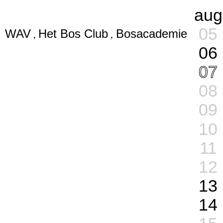
aug
05
WAV
Het Bos Club
Bosacademie
06
07
08
09
10
11
12
13
14