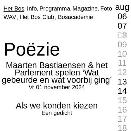
aug
Het Bos
Info
Programma
Magazine
Foto
06
WAV
Het Bos Club
Bosacademie
07
08
Poëzie
09
10
11
Maarten Bastiaensen & het
12
Parlement spelen ‘Wat
gebeurde en wat voorbij ging’
13
Vr 01 november 2024
14
15
Als we konden kiezen
16
Een gedicht
17
18