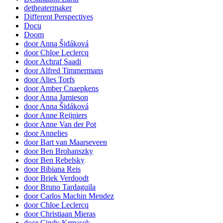
detheatermaker
Different Perspectives
Docu
Doom
door Anna Šidáková
door Chloe Leclercq
door Achraf Saadi
door Alfred Timmermans
door Alies Torfs
door Amber Cnaepkens
door Anna Jamieson
door Anna Šidáková
door Anne Reijniers
door Anne Van der Pot
door Annelies
door Bart van Maarseveen
door Ben Brohanszky
door Ben Rebelsky
door Bibiana Reis
door Briek Verdoodt
door Bruno Tardaguila
door Carlos Machin Mendez
door Chloe Leclercq
door Christiaan Mieras
door Cindy Krmasek