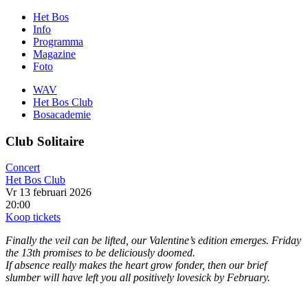
Het Bos
Info
Programma
Magazine
Foto
WAV
Het Bos Club
Bosacademie
Club Solitaire
Concert
Het Bos Club
Vr 13 februari 2026
20:00
Koop tickets
Finally the veil can be lifted, our Valentine’s edition emerges. Friday
the 13th promises to be deliciously doomed.
If absence really makes the heart grow fonder, then our brief
slumber will have left you all positively lovesick by February.