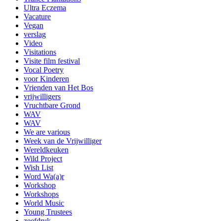
Ultra Eczema
Vacature
Vegan
verslag
Video
Visitations
Visite film festival
Vocal Poetry
voor Kinderen
Vrienden van Het Bos
vrijwilligers
Vruchtbare Grond
WAV
WAV
We are various
Week van de Vrijwilliger
Wereldkeuken
Wild Project
Wish List
Word Wa(a)r
Workshop
Workshops
World Music
Young Trustees
zeefdruk