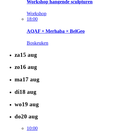
Workshop hangende sculpturen
Workshop
18:00
AQAF × Merhaba × BelGeo
Boskeuken
za
15
aug
zo
16
aug
ma
17
aug
di
18
aug
wo
19
aug
do
20
aug
10:00