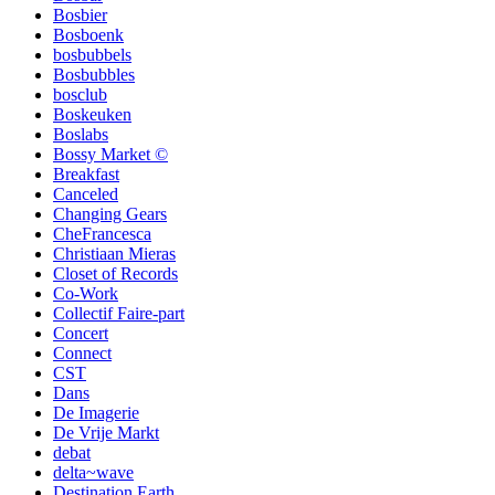
Bosbier
Bosboenk
bosbubbels
Bosbubbles
bosclub
Boskeuken
Boslabs
Bossy Market ©
Breakfast
Canceled
Changing Gears
CheFrancesca
Christiaan Mieras
Closet of Records
Co-Work
Collectif Faire-part
Concert
Connect
CST
Dans
De Imagerie
De Vrije Markt
debat
delta~wave
Destination Earth