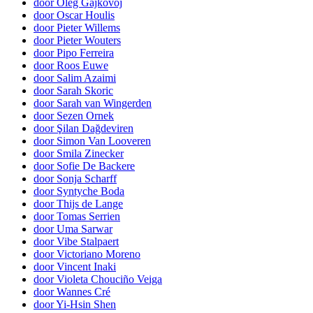
door Oleg Gajkovoj
door Oscar Houlis
door Pieter Willems
door Pieter Wouters
door Pipo Ferreira
door Roos Euwe
door Salim Azaimi
door Sarah Skoric
door Sarah van Wingerden
door Sezen Ornek
door Şilan Dağdeviren
door Simon Van Looveren
door Smila Zinecker
door Sofie De Backere
door Sonja Scharff
door Syntyche Boda
door Thijs de Lange
door Tomas Serrien
door Uma Sarwar
door Vibe Stalpaert
door Victoriano Moreno
door Vincent Inaki
door Violeta Chouciño Veiga
door Wannes Cré
door Yi-Hsin Shen