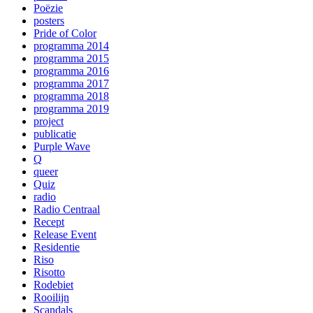
Poëzie
posters
Pride of Color
programma 2014
programma 2015
programma 2016
programma 2017
programma 2018
programma 2019
project
publicatie
Purple Wave
Q
queer
Quiz
radio
Radio Centraal
Recept
Release Event
Residentie
Riso
Risotto
Rodebiet
Rooilijn
Scandals