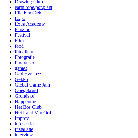
Drawing Club
earth.rope.pot.plant
Ella Krmášek
Expo
Extra Academy
Fanzine
Festival
Film
food
fotoalbum
Fotografie
fundraiser
games
Garlic & Jazz
Gekko
Global Game Jam
Goegekruid
Grondstof
Happening
Het Bos Club
Het Land Van Oof
Improv
infosessie
Installatie
interview