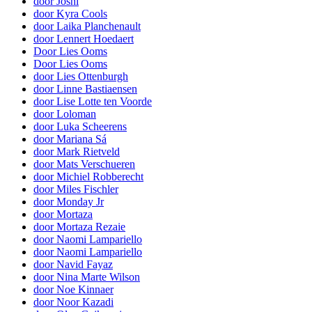
door Joshi
door Kyra Cools
door Laika Planchenault
door Lennert Hoedaert
Door Lies Ooms
Door Lies Ooms
door Lies Ottenburgh
door Linne Bastiaensen
door Lise Lotte ten Voorde
door Loloman
door Luka Scheerens
door Mariana Sá
door Mark Rietveld
door Mats Verschueren
door Michiel Robberecht
door Miles Fischler
door Monday Jr
door Mortaza
door Mortaza Rezaie
door Naomi Lampariello
door Naomi Lampariello
door Navid Fayaz
door Nina Marte Wilson
door Noe Kinnaer
door Noor Kazadi