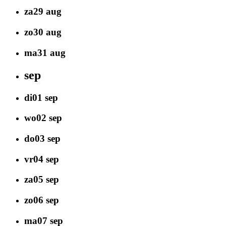
za
29
aug
zo
30
aug
ma
31
aug
sep
di
01
sep
wo
02
sep
do
03
sep
vr
04
sep
za
05
sep
zo
06
sep
ma
07
sep