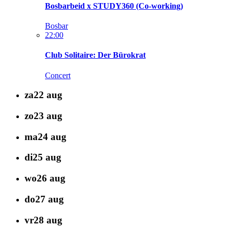
Bosbarbeid x STUDY360 (Co-working)
Bosbar
22:00
Club Solitaire: Der Bürokrat
Concert
za
22
aug
zo
23
aug
ma
24
aug
di
25
aug
wo
26
aug
do
27
aug
vr
28
aug