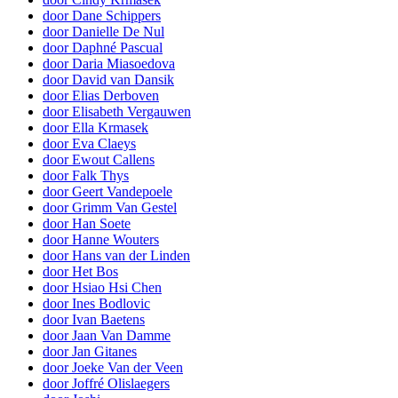
door Dane Schippers
door Danielle De Nul
door Daphné Pascual
door Daria Miasoedova
door David van Dansik
door Elias Derboven
door Elisabeth Vergauwen
door Ella Krmasek
door Eva Claeys
door Ewout Callens
door Falk Thys
door Geert Vandepoele
door Grimm Van Gestel
door Han Soete
door Hanne Wouters
door Hans van der Linden
door Het Bos
door Hsiao Hsi Chen
door Ines Bodlovic
door Ivan Baetens
door Jaan Van Damme
door Jan Gitanes
door Joeke Van der Veen
door Joffré Olislaegers