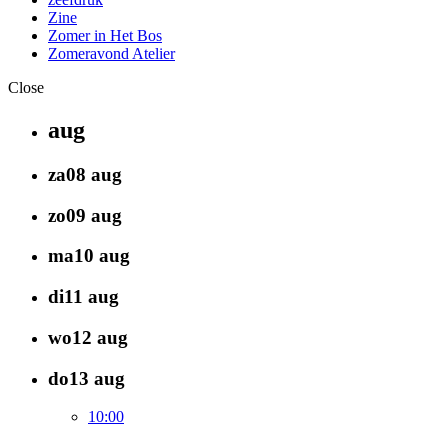
Zine
Zomer in Het Bos
Zomeravond Atelier
Close
aug
za
08
aug
zo
09
aug
ma
10
aug
di
11
aug
wo
12
aug
do
13
aug
10:00