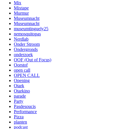
Mix
Mixtape
Murmur
Museumnacht
Museumnacht
museumtinguely25
nemosquitopas
Nerdlab
Onder Stroom
Ondergronds
onderzoek
OOF (Out of Focus)
Oorstof
open call
OPEN CALL
Opening
Otark
Otarkino
parade
Party
Pasdesoucis
Performance
Pizza
planten
podcast