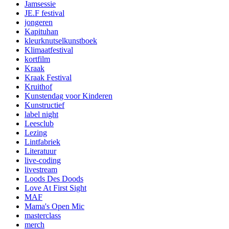
Jamsessie
JE.F festival
jongeren
Kapituhan
kleurknutselkunstboek
Klimaatfestival
kortfilm
Kraak
Kraak Festival
Kruithof
Kunstendag voor Kinderen
Kunstructief
label night
Leesclub
Lezing
Lintfabriek
Literatuur
live-coding
livestream
Loods Des Doods
Love At First Sight
MAF
Mama's Open Mic
masterclass
merch