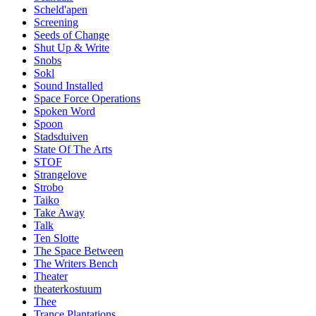
Scheld'apen
Screening
Seeds of Change
Shut Up & Write
Snobs
Sokl
Sound Installed
Space Force Operations
Spoken Word
Spoon
Stadsduiven
State Of The Arts
STOF
Strangelove
Strobo
Taiko
Take Away
Talk
Ten Slotte
The Space Between
The Writers Bench
Theater
theaterkostuum
Thee
Trance Plantations