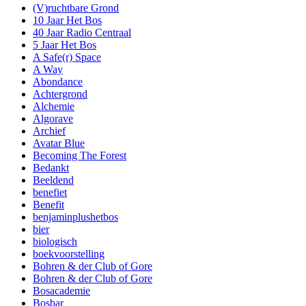
(V)ruchtbare Grond
10 Jaar Het Bos
40 Jaar Radio Centraal
5 Jaar Het Bos
A Safe(r) Space
A Way
Abondance
Achtergrond
Alchemie
Algorave
Archief
Avatar Blue
Becoming The Forest
Bedankt
Beeldend
benefiet
Benefit
benjaminplushetbos
bier
biologisch
boekvoorstelling
Bohren & der Club of Gore
Bohren & der Club of Gore
Bosacademie
Bosbar