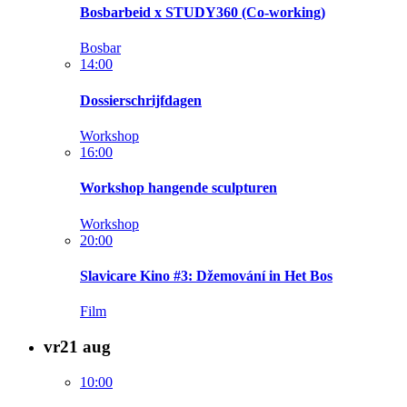
Bosbarbeid x STUDY360 (Co-working)
Bosbar
14:00
Dossierschrijfdagen
Workshop
16:00
Workshop hangende sculpturen
Workshop
20:00
Slavicare Kino #3: Džemování in Het Bos
Film
vr
21
aug
10:00