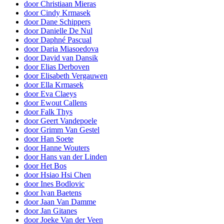
door Christiaan Mieras
door Cindy Krmasek
door Dane Schippers
door Danielle De Nul
door Daphné Pascual
door Daria Miasoedova
door David van Dansik
door Elias Derboven
door Elisabeth Vergauwen
door Ella Krmasek
door Eva Claeys
door Ewout Callens
door Falk Thys
door Geert Vandepoele
door Grimm Van Gestel
door Han Soete
door Hanne Wouters
door Hans van der Linden
door Het Bos
door Hsiao Hsi Chen
door Ines Bodlovic
door Ivan Baetens
door Jaan Van Damme
door Jan Gitanes
door Joeke Van der Veen