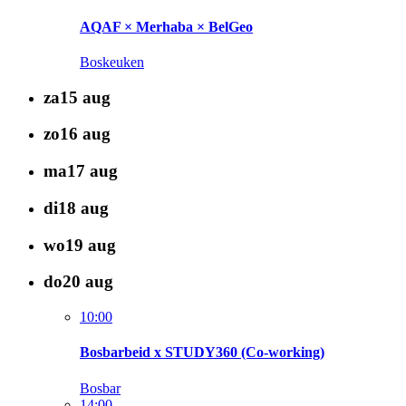
AQAF × Merhaba × BelGeo
Boskeuken
za
15
aug
zo
16
aug
ma
17
aug
di
18
aug
wo
19
aug
do
20
aug
10:00
Bosbarbeid x STUDY360 (Co-working)
Bosbar
14:00