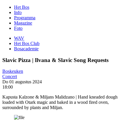
Het Bos
Info
Programma
Magazine
Foto
WAV
Het Bos Club
Bosacademie
Slavic Pizza | Ilvana & Slavic Song Requests
Boskeuken
Concert
Do 01 augustus 2024
18:00
Kapusta Kalzone & Miljans Malidzano | Hand kneaded dough
loaded with Otark magic and baked in a wood fired oven,
surrounded by plants and Miljan.