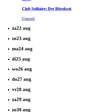
Club Solitaire: Der Bürokrat
Concert
za
22
aug
zo
23
aug
ma
24
aug
di
25
aug
wo
26
aug
do
27
aug
vr
28
aug
za
29
aug
zo
30
aug