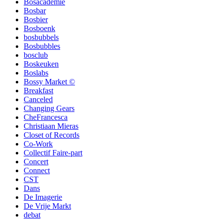
Bosacademie
Bosbar
Bosbier
Bosboenk
bosbubbels
Bosbubbles
bosclub
Boskeuken
Boslabs
Bossy Market ©
Breakfast
Canceled
Changing Gears
CheFrancesca
Christiaan Mieras
Closet of Records
Co-Work
Collectif Faire-part
Concert
Connect
CST
Dans
De Imagerie
De Vrije Markt
debat