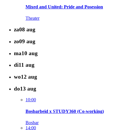
Mixed and United: Pride and Posession
Theater
za
08
aug
zo
09
aug
ma
10
aug
di
11
aug
wo
12
aug
do
13
aug
10:00
Bosbarbeid x STUDY360 (Co-working)
Bosbar
14:00