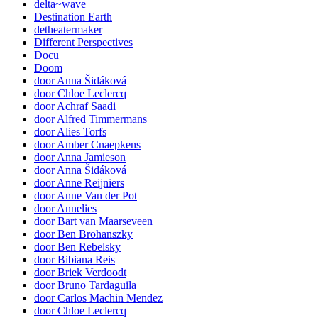
delta~wave
Destination Earth
detheatermaker
Different Perspectives
Docu
Doom
door Anna Šidáková
door Chloe Leclercq
door Achraf Saadi
door Alfred Timmermans
door Alies Torfs
door Amber Cnaepkens
door Anna Jamieson
door Anna Šidáková
door Anne Reijniers
door Anne Van der Pot
door Annelies
door Bart van Maarseveen
door Ben Brohanszky
door Ben Rebelsky
door Bibiana Reis
door Briek Verdoodt
door Bruno Tardaguila
door Carlos Machin Mendez
door Chloe Leclercq