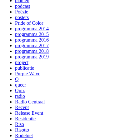
planten
podcast
Poëzie
posters
Pride of Color
programma 2014
programma 2015
programma 2016
programma 2017
programma 2018
programma 2019
project
publicatie
Purple Wave
Q
queer
Quiz
radio
Radio Centraal
Recept
Release Event
Residentie
Riso
Risotto
Rodebiet