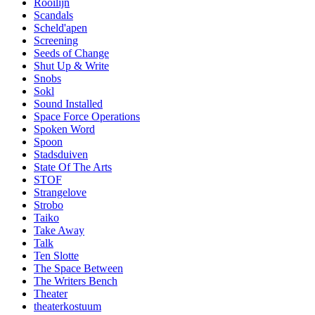
Rooilijn
Scandals
Scheld'apen
Screening
Seeds of Change
Shut Up & Write
Snobs
Sokl
Sound Installed
Space Force Operations
Spoken Word
Spoon
Stadsduiven
State Of The Arts
STOF
Strangelove
Strobo
Taiko
Take Away
Talk
Ten Slotte
The Space Between
The Writers Bench
Theater
theaterkostuum