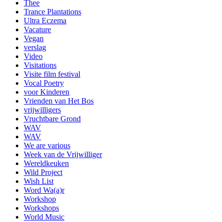
Thee
Trance Plantations
Ultra Eczema
Vacature
Vegan
verslag
Video
Visitations
Visite film festival
Vocal Poetry
voor Kinderen
Vrienden van Het Bos
vrijwilligers
Vruchtbare Grond
WAV
WAV
We are various
Week van de Vrijwilliger
Wereldkeuken
Wild Project
Wish List
Word Wa(a)r
Workshop
Workshops
World Music