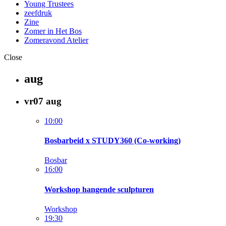
Young Trustees
zeefdruk
Zine
Zomer in Het Bos
Zomeravond Atelier
Close
aug
vr
07
aug
10:00
Bosbarbeid x STUDY360 (Co-working)
Bosbar
16:00
Workshop hangende sculpturen
Workshop
19:30