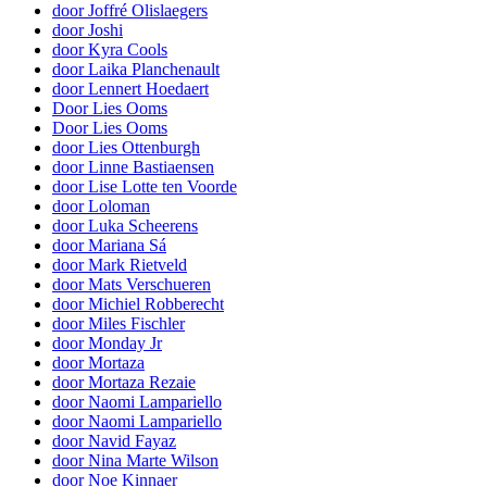
door Joffré Olislaegers
door Joshi
door Kyra Cools
door Laika Planchenault
door Lennert Hoedaert
Door Lies Ooms
Door Lies Ooms
door Lies Ottenburgh
door Linne Bastiaensen
door Lise Lotte ten Voorde
door Loloman
door Luka Scheerens
door Mariana Sá
door Mark Rietveld
door Mats Verschueren
door Michiel Robberecht
door Miles Fischler
door Monday Jr
door Mortaza
door Mortaza Rezaie
door Naomi Lampariello
door Naomi Lampariello
door Navid Fayaz
door Nina Marte Wilson
door Noe Kinnaer