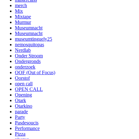
merch
Mix
Mixtape
Murmur
Museumnacht
Museumnacht
museumtinguely25
nemosquitopas
Nerdlab
Onder Stroom
Ondergronds
onderzoek
OOF (Out of Focus)
Oorstof
open call
OPEN CALL
Opening
Otark
Otarkino
parade
Party
Pasdesoucis
Performance
Pizza