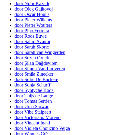
door Noor Kazadi
door Oleg Gajkovoj
door Oscar Houlis
door Pieter Willems
door Pieter Wouters
door Pipo Ferreira
door Roos Euwe
door Salim Azaimi
door Sarah Skoric
door Sarah van Wingerden
door Sezen Ornek
door Şilan Dağdeviren
door Simon Van Looveren
door Smila Zinecker
door Sofie De Backere
door Sonja Scharff
door Syntyche Boda
door Thijs de Lange
door Tomas Serrien
door Uma Sarwar
door Vibe Stalpaert
door Victoriano Moreno
door Vincent Inaki
door Violeta Chouciño Veiga
door Wannes Cré