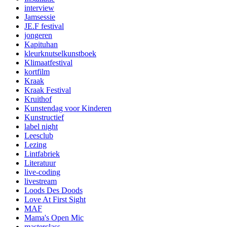
interview
Jamsessie
JE.F festival
jongeren
Kapituhan
kleurknutselkunstboek
Klimaatfestival
kortfilm
Kraak
Kraak Festival
Kruithof
Kunstendag voor Kinderen
Kunstructief
label night
Leesclub
Lezing
Lintfabriek
Literatuur
live-coding
livestream
Loods Des Doods
Love At First Sight
MAF
Mama's Open Mic
masterclass