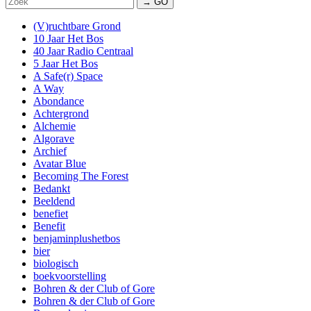
→ GO
(V)ruchtbare Grond
10 Jaar Het Bos
40 Jaar Radio Centraal
5 Jaar Het Bos
A Safe(r) Space
A Way
Abondance
Achtergrond
Alchemie
Algorave
Archief
Avatar Blue
Becoming The Forest
Bedankt
Beeldend
benefiet
Benefit
benjaminplushetbos
bier
biologisch
boekvoorstelling
Bohren & der Club of Gore
Bohren & der Club of Gore