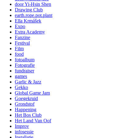
door Yi-Hsin Shen
Drawing Club
earth.rope.pot.plant
Ella Krmášek
Expo
Extra Academy
Fanzine
Festival
Film
food
fotoalbum
Fotografie
fundraiser
games
Garlic & Jazz
Gekko
Global Game Jam
Goegekruid
Grondstof
Happening
Het Bos Club
Het Land Van Oof
Improv
infosessie
Installatie